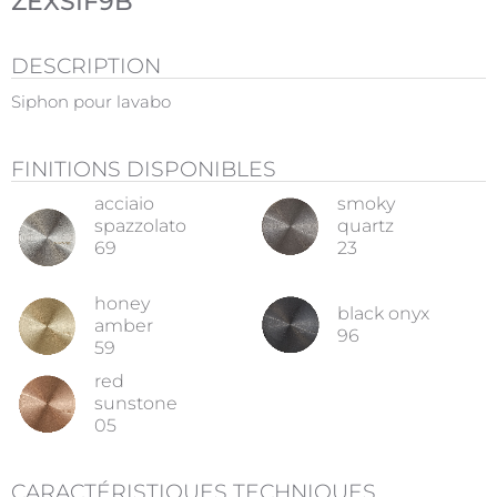
ZEXSIF9B
DESCRIPTION
Siphon pour lavabo
FINITIONS DISPONIBLES
acciaio
smoky
spazzolato
quartz
69
23
honey
black onyx
amber
96
59
red
sunstone
05
CARACTÉRISTIQUES TECHNIQUES