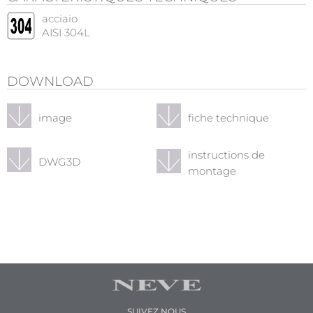
acciaio
AISI 304L
DOWNLOAD
image
fiche technique
instructions de
DWG3D
montage
SUIVEZ NOUS