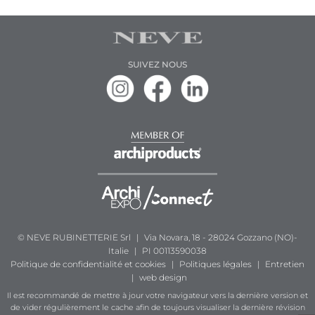
SUIVEZ NOUS
© NEVE RUBINETTERIE Srl
|
Via Novara, 18 - 28024 Gozzano (NO)-
Italie
|
PI 00113590038
Politique de confidentialité et cookies
|
Politiques légales
|
Entretien
|
web design
Il est recommandé de mettre à jour votre navigateur vers la dernière version et
de vider régulièrement le cache afin de toujours visualiser la dernière révision