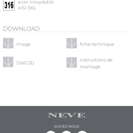
acier inoxydable
AISI 316L
DOWNLOAD
image
fiche technique
instructions de
DWG3D
montage
SUIVEZ NOUS