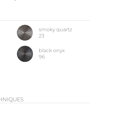
smoky quartz
23
black onyx
96
CHNIQUES