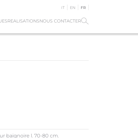
IT
EN
FR
UES
REALISATIONS
NOUS CONTACTER
r baignoire l. 70-80 cm.