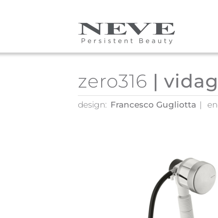
Skip to main content
zero316
| vidag
design:
Francesco Gugliotta
en