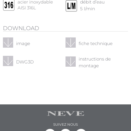
acier inoxydable
débit d’eau
AISI 316L
5
l/min
DOWNLOAD
image
fiche technique
instructions de
DWG3D
montage
SUIVEZ NOUS