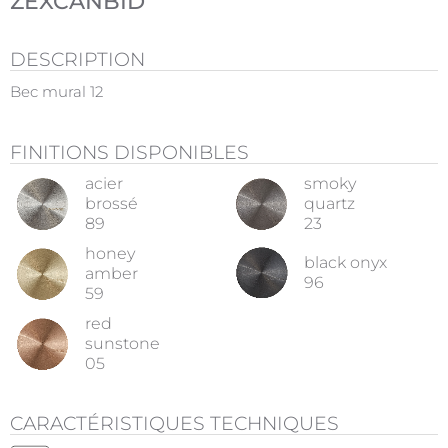
ZEXCANBID
DESCRIPTION
Bec mural 12
FINITIONS DISPONIBLES
acier
smoky
brossé
quartz
89
23
honey
black onyx
amber
96
59
red
sunstone
05
CARACTÉRISTIQUES TECHNIQUES