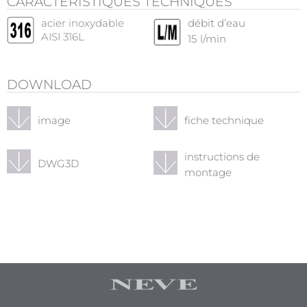
CARACTÉRISTIQUES TECHNIQUES
acier inoxydable
débit d’eau
AISI 316L
15
l/min
DOWNLOAD
image
fiche technique
instructions de
DWG3D
montage