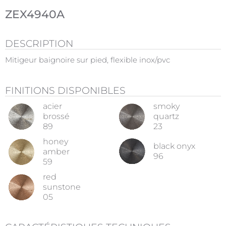
ZEX4940A
DESCRIPTION
Mitigeur baignoire sur pied, flexible inox/pvc
FINITIONS DISPONIBLES
acier
smoky
brossé
quartz
89
23
honey
black onyx
amber
96
59
red
sunstone
05