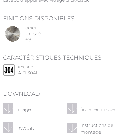
Lavabo d'appui avec vidage click-clack
FINITIONS DISPONIBLES
acier
brossé
69
CARACTÉRISTIQUES TECHNIQUES
acciaio
AISI 304L
DOWNLOAD
image
fiche technique
instructions de
DWG3D
montage