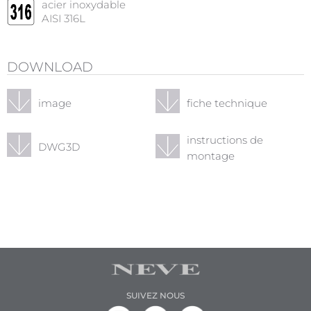
acier inoxydable
AISI 316L
DOWNLOAD
image
fiche technique
instructions de
DWG3D
montage
SUIVEZ NOUS