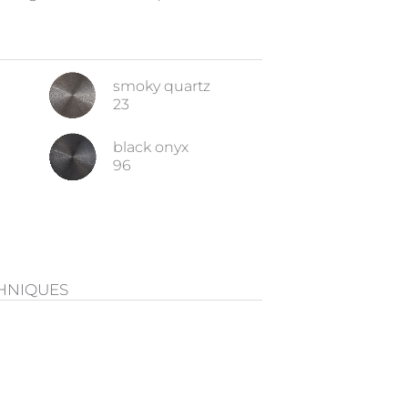
smoky quartz
23
black onyx
96
CHNIQUES