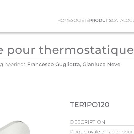
HOME
SOCIÉTÉ
PRODUITS
CATALOG
e pour thermostatique
gineering:
Francesco Gugliotta, Gianluca Neve
TER1PO120
DESCRIPTION
Plaque ovale en acier pou