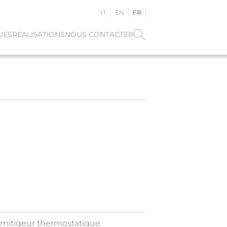
IT
EN
FR
UES
REALISATIONS
NOUS CONTACTER
r mitigeur thermostatique