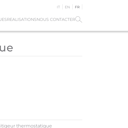
IT
EN
FR
UES
REALISATIONS
NOUS CONTACTER
que
mitigeur thermostatique