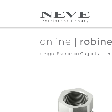
Skip to main content
online
| robin
design:
Francesco Gugliotta
en