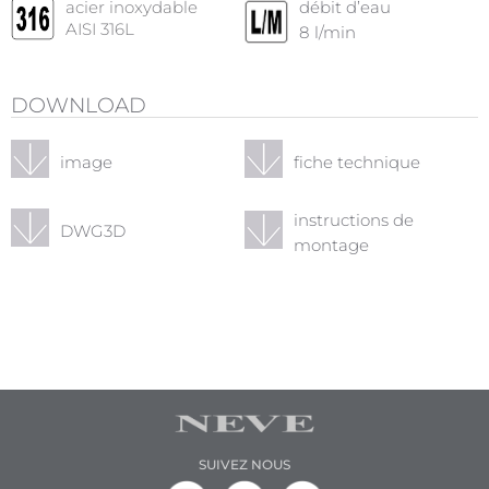
acier inoxydable
débit d’eau
AISI 316L
8
l/min
DOWNLOAD
image
fiche technique
instructions de
DWG3D
montage
SUIVEZ NOUS