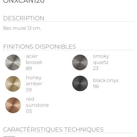
ONXCAN120
DESCRIPTION
Bec mural 12 cm.
FINITIONS DISPONIBLES
acier
smoky
brossé
quartz
89
23
honey
black onyx
amber
96
59
red
sunstone
05
CARACTÉRISTIQUES TECHNIQUES