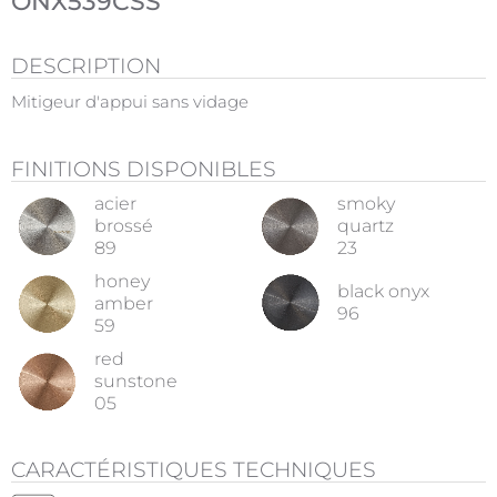
ONX539CSS
DESCRIPTION
Mitigeur d'appui sans vidage
FINITIONS DISPONIBLES
acier
smoky
brossé
quartz
89
23
honey
black onyx
amber
96
59
red
sunstone
05
CARACTÉRISTIQUES TECHNIQUES