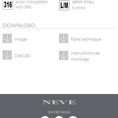
acier inoxydable
débit d’eau
AISI 316L
5
l/min
DOWNLOAD
image
fiche technique
instructions de
DWG3D
montage
SUIVEZ NOUS