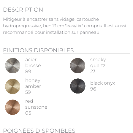
DESCRIPTION
Mitigeur à encastrer sans vidage, cartouche
hydroprogressive, bec 13 cm,"easyfix" compris. Il est aussi
recommandé pour installation sur panneau.
FINITIONS DISPONIBLES
acier
smoky
brossé
quartz
89
23
honey
black onyx
amber
96
59
red
sunstone
05
POIGNÉES DISPONIBLES