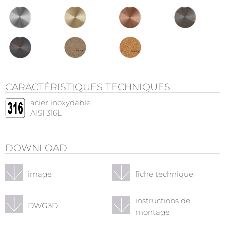
CARACTÉRISTIQUES TECHNIQUES
acier inoxydable
AISI 316L
DOWNLOAD
image
fiche technique
instructions de
DWG3D
montage