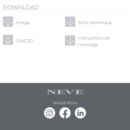
DOWNLOAD
image
fiche technique
instructions de
DWG3D
montage
SUIVEZ NOUS