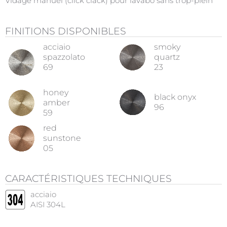
Vidage manuel (click clack) pour lavabo sans trop-plein
FINITIONS DISPONIBLES
acciaio
smoky
spazzolato
quartz
69
23
honey
black onyx
amber
96
59
red
sunstone
05
CARACTÉRISTIQUES TECHNIQUES
acciaio
AISI 304L