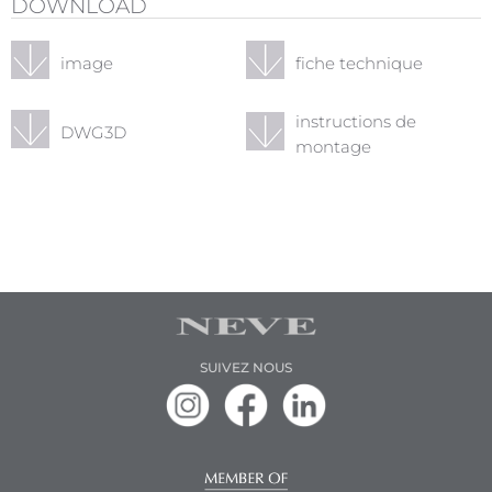
DOWNLOAD
image
fiche technique
instructions de
DWG3D
montage
SUIVEZ NOUS