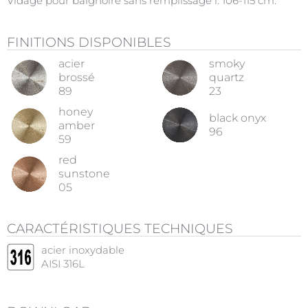
Vidage pour baignoire sans remplissage l. 106-115 cm.
FINITIONS DISPONIBLES
acier
smoky
brossé
quartz
89
23
honey
black onyx
amber
96
59
red
sunstone
05
CARACTÉRISTIQUES TECHNIQUES
acier inoxydable
AISI 316L