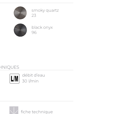
smoky quartz
23
black onyx
96
CHNIQUES
débit d’eau
30
l/min
fiche technique