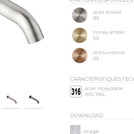
FINITIONS DISPONIBLES
acier brossé
89
honey amber
59
red sunstone
05
CARACTÉRISTIQUES TE
acier inoxydable
AISI 316L
DOWNLOAD
image