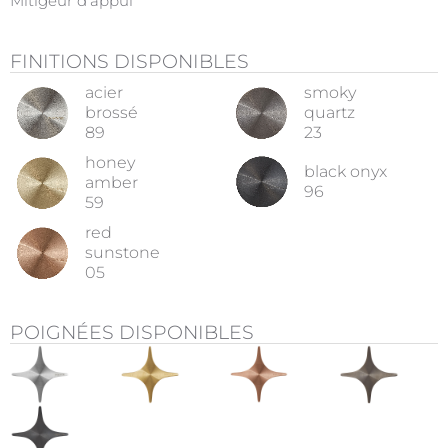
Mitigeur d'appui
FINITIONS DISPONIBLES
acier
smoky
brossé
quartz
89
23
honey
black onyx
amber
96
59
red
sunstone
05
POIGNÉES DISPONIBLES