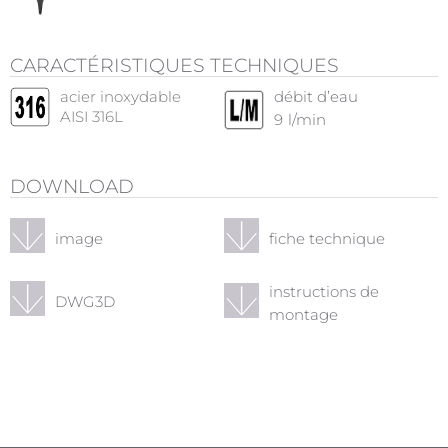
CARACTÉRISTIQUES TECHNIQUES
acier inoxydable
débit d’eau
AISI 316L
9
l/min
DOWNLOAD
image
fiche technique
instructions de
DWG3D
montage