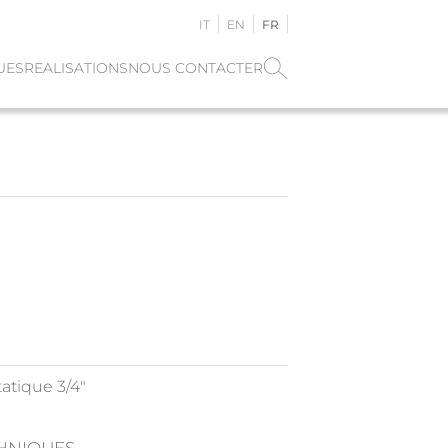
IT
EN
FR
UES
REALISATIONS
NOUS CONTACTER
atique 3/4"