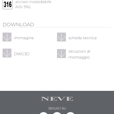
acciaio inossidabile
AISI 316L
DOWNLOAD
immagine
scheda tecnica
istruzioni di
DWG3D
montaggio
SEGUICI SU