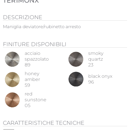
TER1MONX
DESCRIZIONE
Maniglia deviatore/rubinetto arresto
FINITURE DISPONIBILI
acciaio
smoky
spazzolato
quartz
89
23
honey
black onyx
amber
96
59
red
sunstone
05
CARATTERISTICHE TECNICHE