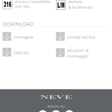
acciaio inossidabile
portata
AISI 316L
8
litri/minuto
DOWNLOAD
immagine
scheda tecnica
istruzioni di
DWG3D
montaggio
SEGUICI SU