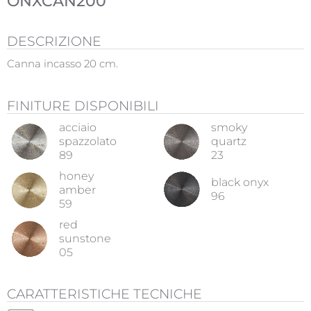
ONXCAN200
DESCRIZIONE
Canna incasso 20 cm.
FINITURE DISPONIBILI
acciaio
smoky
spazzolato
quartz
89
23
honey
black onyx
amber
96
59
red
sunstone
05
CARATTERISTICHE TECNICHE