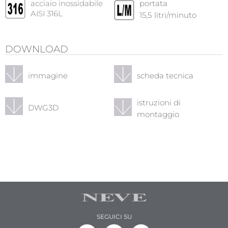
acciaio inossidabile
portata
AISI 316L
15,5
litri/minuto
DOWNLOAD
immagine
scheda tecnica
istruzioni di
DWG3D
montaggio
SEGUICI SU