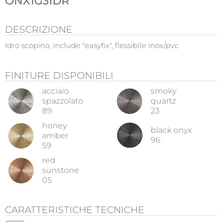
ONX1G3IDR
DESCRIZIONE
Idro scopino, include "easyfix", flessibile inox/pvc
FINITURE DISPONIBILI
acciaio
smoky
spazzolato
quartz
89
23
honey
black onyx
amber
96
59
red
sunstone
05
CARATTERISTICHE TECNICHE