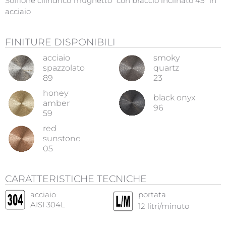
Soffione cilindrico"mughetto“ con braccio inclinato 45° in
acciaio
FINITURE DISPONIBILI
acciaio
smoky
spazzolato
quartz
89
23
honey
black onyx
amber
96
59
red
sunstone
05
CARATTERISTICHE TECNICHE
acciaio
portata
AISI 304L
12
litri/minuto