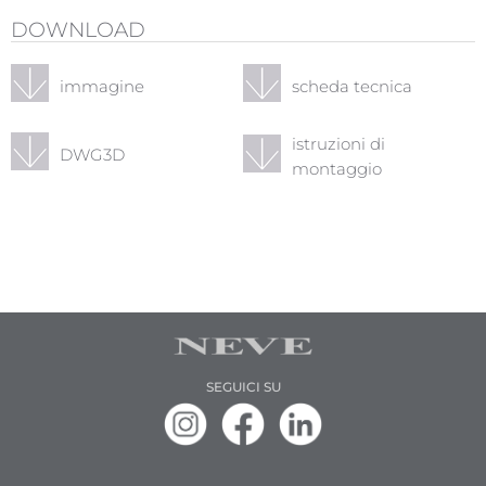
DOWNLOAD
immagine
scheda tecnica
istruzioni di
DWG3D
montaggio
SEGUICI SU