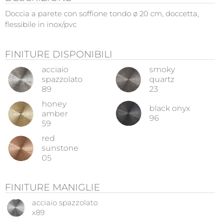
Doccia a parete con soffione tondo ø 20 cm, doccetta,
flessibile in inox/pvc
FINITURE DISPONIBILI
acciaio
smoky
spazzolato
quartz
89
23
honey
black onyx
amber
96
59
red
sunstone
05
FINITURE MANIGLIE
acciaio spazzolato
x89