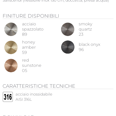
Saliscendi (flessibile inox 150 cm, doccetta, presa acqua)
FINITURE DISPONIBILI
acciaio
smoky
spazzolato
quartz
89
23
honey
black onyx
amber
96
59
red
sunstone
05
CARATTERISTICHE TECNICHE
acciaio inossidabile
AISI 316L