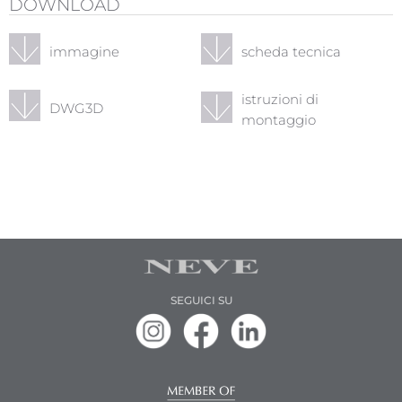
DOWNLOAD
immagine
scheda tecnica
istruzioni di
DWG3D
montaggio
SEGUICI SU