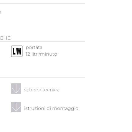
o
ICHE
portata
12
litri/minuto
scheda tecnica
istruzioni di montaggio