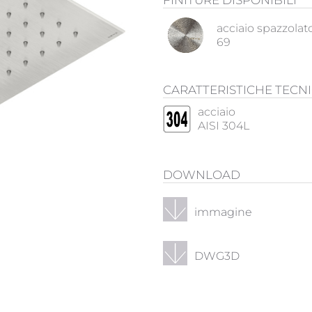
FINITURE DISPONIBILI
acciaio spazzolat
69
CARATTERISTICHE TECN
acciaio
AISI 304L
DOWNLOAD
immagine
DWG3D