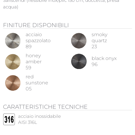
Saliscendi (flessibile inox/pvc 150 cm, doccetta, presa
acqua)
FINITURE DISPONIBILI
acciaio
smoky
spazzolato
quartz
89
23
honey
black onyx
amber
96
59
red
sunstone
05
CARATTERISTICHE TECNICHE
acciaio inossidabile
AISI 316L