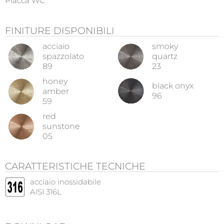
Placca WC
FINITURE DISPONIBILI
acciaio
smoky
spazzolato
quartz
89
23
honey
black onyx
amber
96
59
red
sunstone
05
CARATTERISTICHE TECNICHE
acciaio inossidabile
AISI 316L