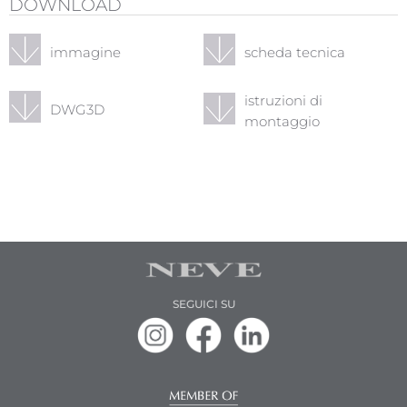
DOWNLOAD
immagine
scheda tecnica
istruzioni di
DWG3D
montaggio
SEGUICI SU