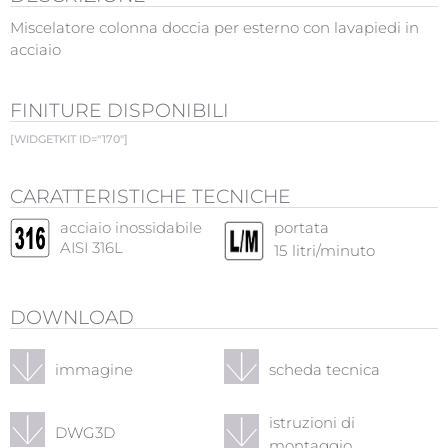
Miscelatore colonna doccia per esterno con lavapiedi in
acciaio
FINITURE DISPONIBILI
[WIDGETKIT ID="170"]
CARATTERISTICHE TECNICHE
acciaio inossidabile
portata
AISI 316L
15
litri/minuto
DOWNLOAD
immagine
scheda tecnica
istruzioni di
DWG3D
montaggio