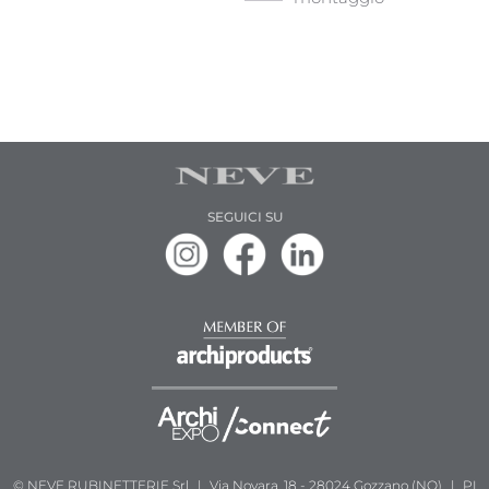
SEGUICI SU
© NEVE RUBINETTERIE Srl
|
Via Novara, 18 - 28024 Gozzano (NO)
|
PI