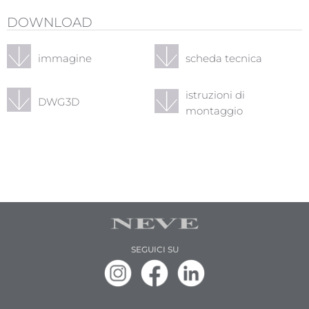
DOWNLOAD
immagine
scheda tecnica
istruzioni di
DWG3D
montaggio
SEGUICI SU