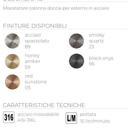
Miscelatore colonna doccia per esterno in acciaio
FINITURE DISPONIBILI
acciaio
smoky
spazzolato
quartz
89
23
honey
black onyx
amber
96
59
red
sunstone
05
CARATTERISTICHE TECNICHE
acciaio inossidabile
portata
AISI 316L
15
litri/minuto