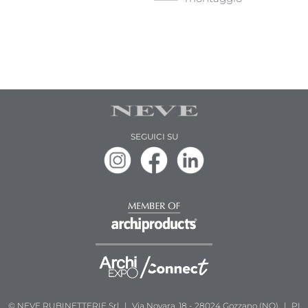
SEGUICI SU
© NEVE RUBINETTERIE Srl
|
Via Novara, 18 - 28024 Gozzano (NO)
|
PI