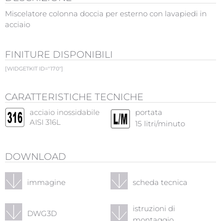
Miscelatore colonna doccia per esterno con lavapiedi in
acciaio
FINITURE DISPONIBILI
[WIDGETKIT ID="170"]
CARATTERISTICHE TECNICHE
acciaio inossidabile
portata
AISI 316L
15
litri/minuto
DOWNLOAD
immagine
scheda tecnica
istruzioni di
DWG3D
montaggio