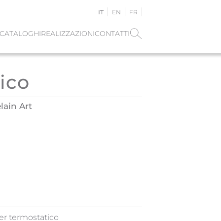
IT
EN
FR
CATALOGHI
REALIZZAZIONI
CONTATTI
ico
lain Art
per termostatico