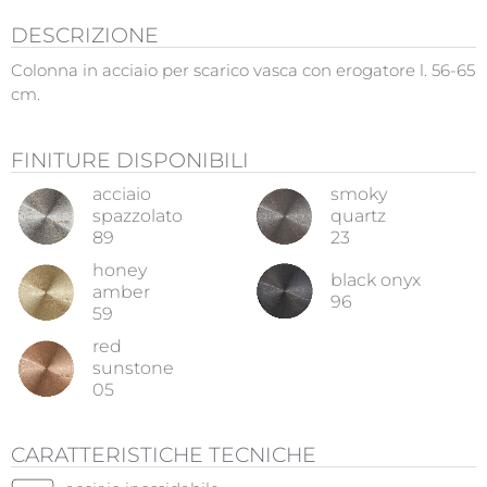
DESCRIZIONE
Colonna in acciaio per scarico vasca con erogatore l. 56-65
cm.
FINITURE DISPONIBILI
acciaio
smoky
spazzolato
quartz
89
23
honey
black onyx
amber
96
59
red
sunstone
05
CARATTERISTICHE TECNICHE