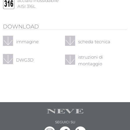
acciaio inossidabile
AISI 316L
DOWNLOAD
immagine
scheda tecnica
istruzioni di
DWG3D
montaggio
SEGUICI SU