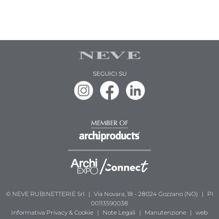
SEGUICI SU
© NEVE RUBINETTERIE Srl
|
Via Novara, 18 - 28024 Gozzano (NO)
|
PI
00113590038
Informativa
Privacy & Cookie
|
Note Legali
|
Manutenzione
|
web