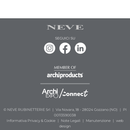
SEGUICI SU
© NEVE RUBINETTERIE Srl
|
Via Novara, 18 - 28024 Gozzano (NO)
|
PI
00113590038
Informativa
Privacy & Cookie
|
Note Legali
|
Manutenzione
|
web
design