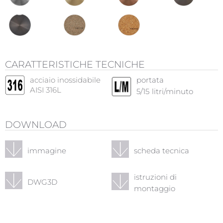
CARATTERISTICHE TECNICHE
acciaio inossidabile
portata
AISI 316L
5/15
litri/minuto
DOWNLOAD
immagine
scheda tecnica
istruzioni di
DWG3D
montaggio