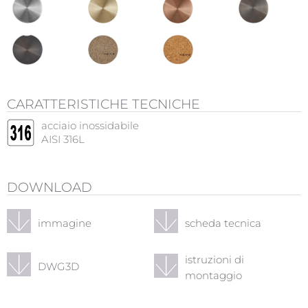
CARATTERISTICHE TECNICHE
acciaio inossidabile
AISI 316L
DOWNLOAD
immagine
scheda tecnica
istruzioni di
DWG3D
montaggio