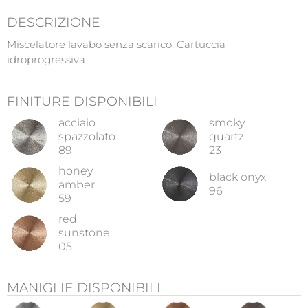
DESCRIZIONE
Miscelatore lavabo senza scarico. Cartuccia
idroprogressiva
FINITURE DISPONIBILI
acciaio
smoky
spazzolato
quartz
89
23
honey
black onyx
amber
96
59
red
sunstone
05
MANIGLIE DISPONIBILI