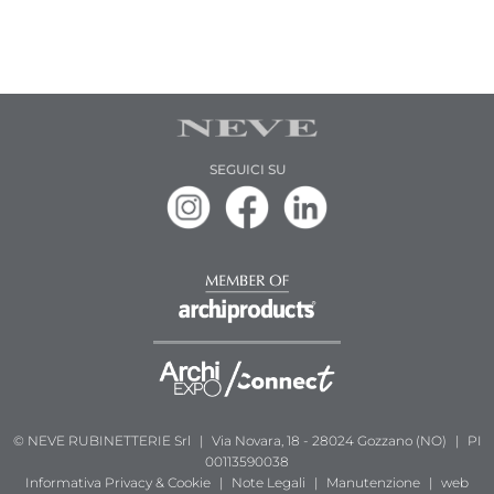
SEGUICI SU
© NEVE RUBINETTERIE Srl
|
Via Novara, 18 - 28024 Gozzano (NO)
|
PI
00113590038
Informativa
Privacy & Cookie
|
Note Legali
|
Manutenzione
|
web