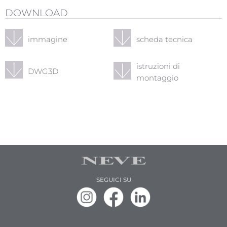
DOWNLOAD
immagine
scheda tecnica
istruzioni di
DWG3D
montaggio
SEGUICI SU