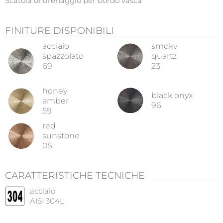
Scatola di drenaggio per bordo vasca
FINITURE DISPONIBILI
acciaio
smoky
spazzolato
quartz
69
23
honey
black onyx
amber
96
59
red
sunstone
05
CARATTERISTICHE TECNICHE
acciaio
AISI 304L