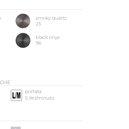
o
smoky quartz
23
black onyx
96
ICHE
portata
5
litri/minuto