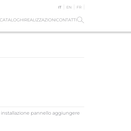
IT
EN
FR
CATALOGHI
REALIZZAZIONI
CONTATTI
 installazione pannello aggiungere