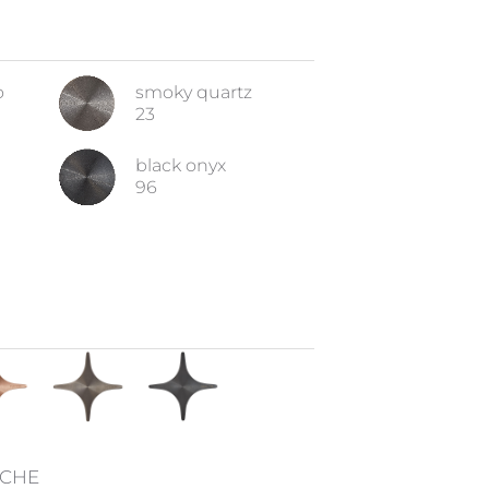
o
smoky quartz
23
black onyx
96
ICHE