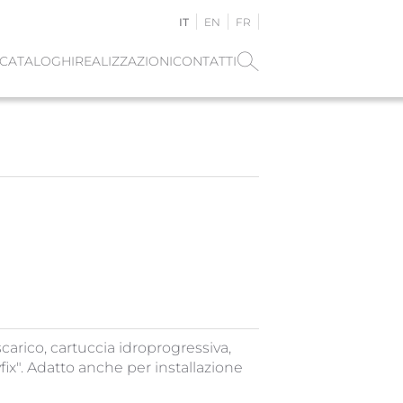
IT
EN
FR
CATALOGHI
REALIZZAZIONI
CONTATTI
carico, cartuccia idroprogressiva,
ix". Adatto anche per installazione