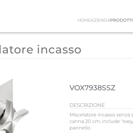
HOME
AZIENDA
PRODOTTI
latore incasso
VOX7938SSZ
DESCRIZIONE
Miscelatore incasso senza s
canna 20 cm, include "easyf
pannello.