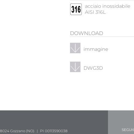
acciaio inossidabile
AISI 316L
DOWNLOAD
immagine
DWG3D
SEGUI
 28024 Gozzano (NO)
|
PI 00113590038