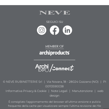
SEGUICI SU
© NEVE RUBINETTERIE Srl
|
Via Novara, 18 - 28024 Gozzano (NO)
|
PI
00113590038
Informativa
Privacy & Cookie
|
Note Legali
|
Manutenzione
|
web
design
È consigliato l’aggiornamento del browser all’ultima versione e pulizia
frequente della cache per visualizzare sempre l’ultima revisione dei file