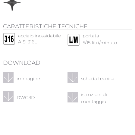
CARATTERISTICHE TECNICHE
acciaio inossidabile
portata
AISI 316L
5/15
litri/minuto
DOWNLOAD
immagine
scheda tecnica
istruzioni di
DWG3D
montaggio