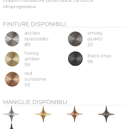
Doppio miscelatore bordo vasca, cartuccia
idroprogressiva
FINITURE DISPONIBILI
acciaio
smoky
spazzolato
quartz
89
23
honey
black onyx
amber
96
59
red
sunstone
05
MANIGLIE DISPONIBILI