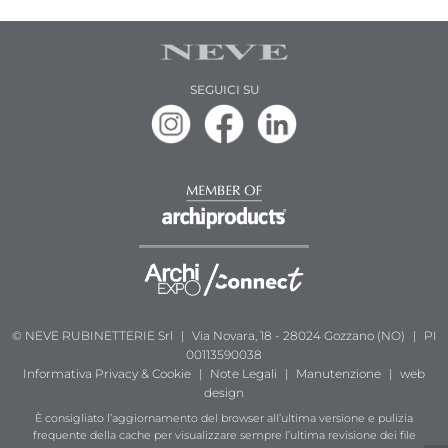
SEGUICI SU
© NEVE RUBINETTERIE Srl
|
Via Novara, 18 - 28024 Gozzano (NO)
|
PI
00113590038
Informativa
Privacy & Cookie
|
Note Legali
|
Manutenzione
|
web
design
È consigliato l’aggiornamento del browser all’ultima versione e pulizia
frequente della cache per visualizzare sempre l’ultima revisione dei file