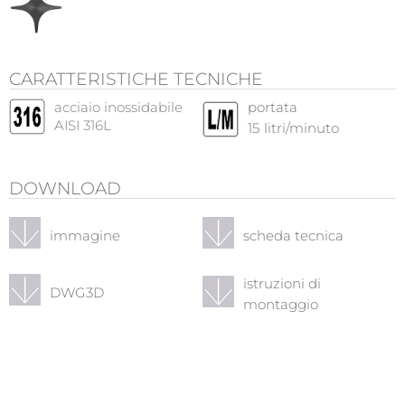
CARATTERISTICHE TECNICHE
acciaio inossidabile
portata
AISI 316L
15
litri/minuto
DOWNLOAD
immagine
scheda tecnica
istruzioni di
DWG3D
montaggio