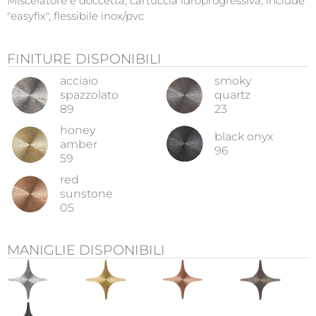
Miscelatore e doccetta, cartuccia idroprogressiva, include
"easyfix", flessibile inox/pvc
FINITURE DISPONIBILI
acciaio
smoky
spazzolato
quartz
89
23
honey
black onyx
amber
96
59
red
sunstone
05
MANIGLIE DISPONIBILI