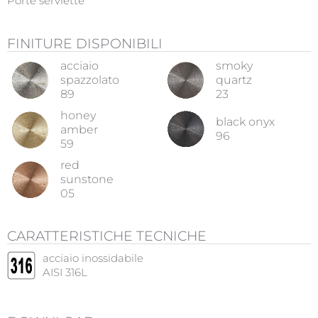
Porte serviette
FINITURE DISPONIBILI
acciaio
smoky
spazzolato
quartz
89
23
honey
black onyx
amber
96
59
red
sunstone
05
CARATTERISTICHE TECNICHE
acciaio inossidabile
AISI 316L