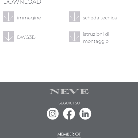
DOWNLOAD
immagine
scheda tecnica
istruzioni di
DWG3D
montaggio
SEGUICI SU